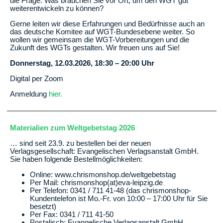
die Frage: Was brauchen Sie vor Ort, um den WGT gut
weiterentwickeln zu können?
Gerne leiten wir diese Erfahrungen und Bedürfnisse auch an
das deutsche Komitee auf WGT-Bundesebene weiter. So
wollen wir gemeinsam die WGT-Vorbereitungen und die
Zukunft des WGTs gestalten. Wir freuen uns auf Sie!
Donnerstag, 12.03.2026, 18:30
–
20:00 Uhr
Digital per Zoom
Anmeldung
hier.
Materialien zum Weltgebetstag 2026
… sind seit 23.9. zu bestellen bei der neuen
Verlagsgesellschaft: Evangelischen Verlagsanstalt GmbH.
Sie haben folgende Bestellmöglichkeiten:
Online: www.chrismonshop.de/weltgebetstag
Per Mail: chrismonshop(at)eva-leipzig.de
Per Telefon: 0341 / 711 41-48 (das chrismonshop-
Kundentelefon ist Mo.-Fr. von 10:00 – 17:00 Uhr für Sie
besetzt)
Per Fax: 0341 / 711 41-50
Postalisch: Evangelische Verlagsanstalt GmbH,